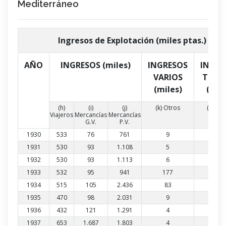
Mediterráneo
Ingresos de Explotación (miles ptas.)
AÑO
INGRESOS (miles)
INGRESOS
INGRE
VARIOS
TOTA
(miles)
(mil
(h)
(i)
(j)
(k) Otros
(l) Trá
Viajeros
Mercancías
Mercancías
G.V.
P.V.
1930
533
76
761
9
1.37
1931
530
93
1.108
5
1.73
1932
530
93
1.113
6
1.74
1933
532
95
941
177
1.74
1934
515
105
2.436
83
3.13
1935
470
98
2.031
9
2.60
1936
432
121
1.291
4
1.84
1937
653
1.687
1.803
4
4.14