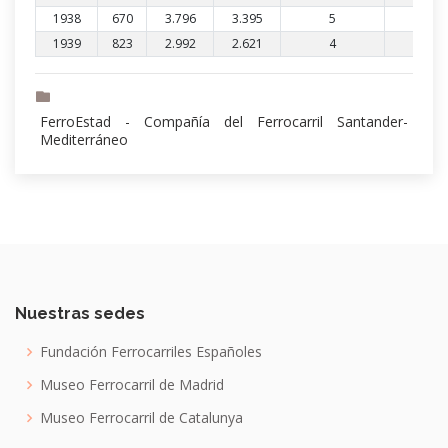
1938
670
3.796
3.395
5
7.86
1939
823
2.992
2.621
4
6.44
FerroEstad - Compañía del Ferrocarril Santander-
Mediterráneo
Nuestras sedes
Fundación Ferrocarriles Españoles
Museo Ferrocarril de Madrid
Museo Ferrocarril de Catalunya