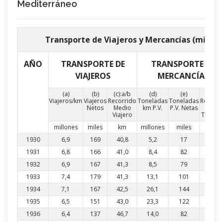
Mediterráneo
Transporte de Viajeros y Mercancías (miles p
AÑO
TRANSPORTE DE
TRANSPORTE DE
VIAJEROS
MERCANCÍAS
(a)
(b)
(c):a/b
(d)
(e)
(f):d/
Viajeros/km
Viajeros
Recorrido
Toneladas
Toneladas
Recorr
Netos
Medio
km P.V.
P.V. Netas
Medi
Viajero
Tonela
millones
miles
km
millones
miles
km
1930
6,9
169
40,8
5,2
17
315,2
1931
6,8
166
41,0
8,4
82
102,3
1932
6,9
167
41,3
8,5
79
108,0
1933
7,4
179
41,3
13,1
101
130,1
1934
7,1
167
42,5
26,1
144
181,8
1935
6,5
151
43,0
23,3
122
191,0
1936
6,4
137
46,7
14,0
82
170,7