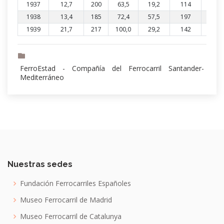
1937
12,7
200
63,5
19,2
114
168,4
1938
13,4
185
72,4
57,5
197
291,9
1939
21,7
217
100,0
29,2
142
205,6
FerroEstad - Compañía del Ferrocarril Santander-
Mediterráneo
Nuestras sedes
Fundación Ferrocarriles Españoles
Museo Ferrocarril de Madrid
Museo Ferrocarril de Catalunya