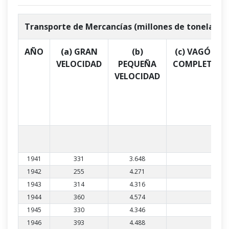
Transporte de Mercancías (millones de toneladas
AÑO
(a) GRAN
(b)
(c) VAGÓN
VELOCIDAD
PEQUEÑA
COMPLETO
VELOCIDAD
1941
331
3.648
1942
255
4.271
1943
314
4.316
1944
360
4.574
1945
330
4.346
1946
393
4.488